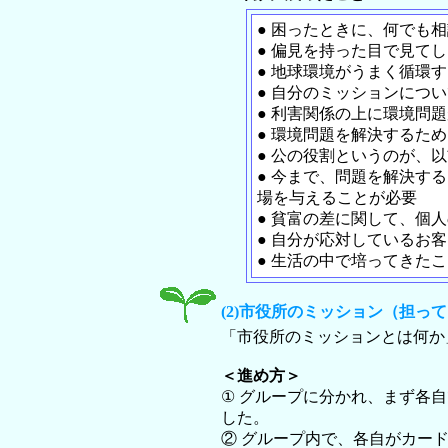
● 困ったときに、何でも
● 偏見を持った目で見て
● 地球環境がうまく循環
● 自分のミッションにつ
● 利害関係の上に環境問
● 環境問題を解決するた
● 公の役割というのが、
● 今まで、問題を解決す
場を与えることが必要
● 貧富の差に関して、個
● 自分が応対しているお
● 生活の中で培ってきた
(2)市役所のミッション（担っ
「市役所のミッションとは何か
＜進め方＞
① グループに分かれ、まず各
した。
② グループ内で、各自がカー