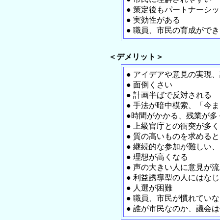
● 策定後もパートナーシ
● 実効性がある
● 職員、市民の育成ができ
＜デメリット＞
● アイデアや意見の実現
● 面倒くさい
● 計画半ばで反対される
● 手法が暗中模索、「今
●時間がかかる、残業が多
● 上級官庁との衝突が多
● 質の高いものを求める
● 継続的な参加が難しい
● 理想が高くなる
● 声の大きい人に意見が
● 利益誘導型の人にはな
● 人選が困難
● 職員、市民が慣れていな
● 誰が市民なのか、議会