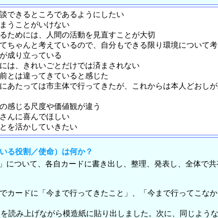
相談できるところであるようにしたい
しまうことがいけない
するためには、人間の活動を見直すことが大切
いてちゃんと考えているので、自分もできる限り環境について
題が成り立っている
めには、きれいごとだけでは済まされない
以前とは違ってきていると感じた
るにあたっては市主体で行ってきたが、これからは本人どおし
人の感じる尺度や価値観が違う
客さんに喜んでほしい
ことを活かしていきたい
ている役割／使命）は何か？
」について、各自カードに書き出し、整理、発表し、全体で共
自でカードに「今まで行ってきたこと」、「今まで行ってこな
ドを読み上げながら模造紙に貼り出しました。次に、同じよう