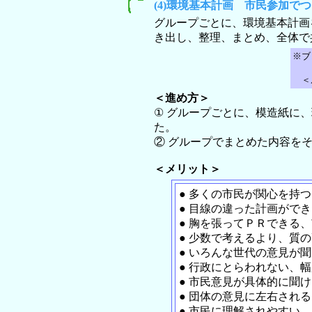
(4)環境基本計画 市民参加で
グループごとに、環境基本計画
き出し、整理、まとめ、全体で
※ブ
＜ル
＜進め方＞
① グループごとに、模造紙に
た。
② グループでまとめた内容を
＜メリット＞
● 多くの市民が関心を持
● 目線の違った計画ができ
● 胸を張ってＰＲできる
● 少数で考えるより、質
● いろんな世代の意見が
● 行政にとらわれない、
● 市民意見が具体的に聞け
● 団体の意見に左右され
● 市民に理解されやすい