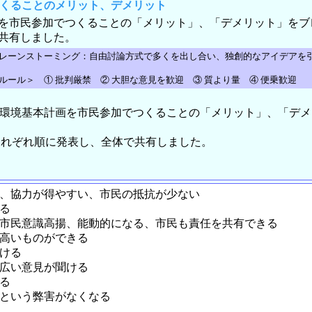
つくることのメリット、デメリット
を市民参加でつくることの「メリット」、「デメリット」をブ
共有しました。
レーンストーミング：自由討論方式で多くを出し合い、独創的なアイデアを
ール＞ ① 批判厳禁 ② 大胆な意見を歓迎 ③ 質より量 ④ 便乗歓迎
、環境基本計画を市民参加でつくることの「メリット」、「デ
それぞれ順に発表し、全体で共有しました。
つ、協力が得やすい、市民の抵抗が少ない
る
、市民意識高揚、能動的になる、市民も責任を共有できる
の高いものができる
聞ける
幅広い意見が聞ける
る
るという弊害がなくなる