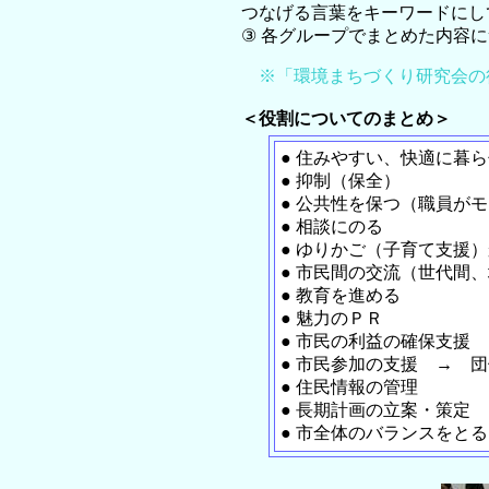
つなげる言葉をキーワードにし
③ 各グループでまとめた内容
※「環境まちづくり研究会の
＜役割についてのまとめ＞
● 住みやすい、快適に暮
● 抑制（保全）
● 公共性を保つ（職員が
● 相談にのる
● ゆりかご（子育て支援
● 市民間の交流（世代間
● 教育を進める
● 魅力のＰＲ
● 市民の利益の確保支援
● 市民参加の支援 → 
● 住民情報の管理
● 長期計画の立案・策定
● 市全体のバランスをと