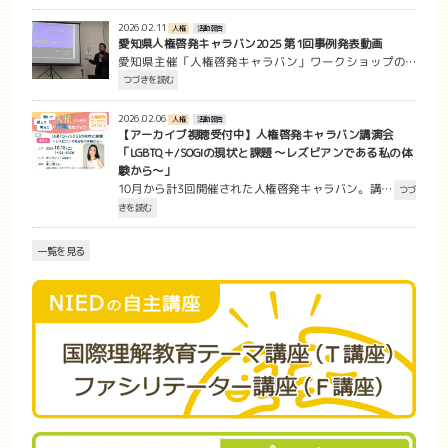
2026.02.11
人権
活動報告
愛知県人権啓発キャラバン2025 第1回事例発表動画
愛知県主催「人権啓発キャラバン」ワークショップの…
つづきを読む
2026.02.06
人権
活動報告
【アーカイブ視聴受付中】人権啓発キャラバン講演会
「LGBTQ＋/SOGIの現状と課題 ～レズビアンである私の体
験から～」
10月から計3回開催された人権啓発キャラバン。講…
つづ
きを読む
一覧を見る