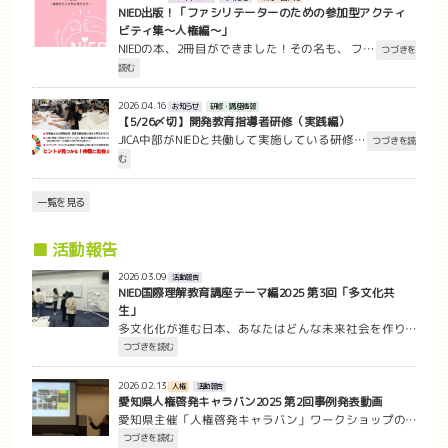
NIED出版！「ファシリテーターのための参加型アクティ
ビティ集～人権編～」
NIEDの本、2冊目ができました！その名も、 フ…
つづきを
読む
2026.04.16
お知らせ
研修・講座情報
【5/26〆切】開発教育指導者研修（実践編）
JICA中部がNIEDと共働して実施している研修…
つづきを読
む
一覧を見る
■ 活動報告
2026.03.09
活動報告
NIED国際理解教育講座テーマ編2025 第3回「多文化共
生」
多文化化が進む日本、あなたはどんな未来社会を作り…
つづきを読む
2026.02.13
人権
活動報告
愛知県人権啓発キャラバン2025 第2回事例発表動画
愛知県主催「人権啓発キャラバン」ワークショップの…
つづきを読む